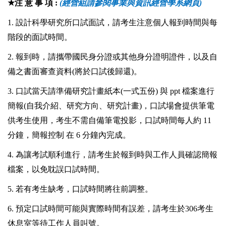
★
注 意 事 項 :
(
經營組請參閱事業與資訊經營學系網頁)
1.
設計科學研究所口試面試，請考生注意個人報到時間與每
階段的面試時間。
2.
報到時，請攜帶國民身分證或其他身分證明證件，以及自
備之書面審查資料(將於口試後歸還)。
3.
口試當天請準備研究計畫紙本(一式五份) 與 ppt 檔案進行
簡報(自我介紹、研究方向、研究計畫)，口試場會提供筆電
供考生使用，考生不需自備筆電投影，口試時間每人約 11
分鐘，簡報控制 在 6 分鐘內完成。
4.
為讓考試順利進行，請考生於報到時與工作人員確認簡報
檔案，以免耽誤口試時間。
5.
若有考生缺考，口試時間將往前調整。
6.
預定口試時間可能與實際時間有誤差，請考生於306考生
休息室等待工作人員叫號。