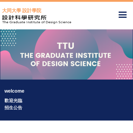
跳
大同大學 設計學院
到
主
要
內
容
區
welcome
歡迎光臨
招生公告