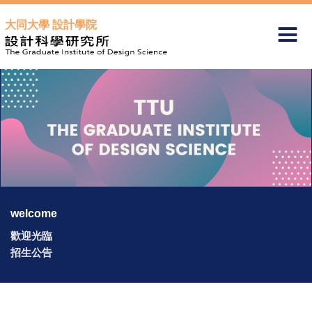
跳
大同大學 設計學院
到
主
要
內
容
區
welcome
歡迎光臨
招生公告