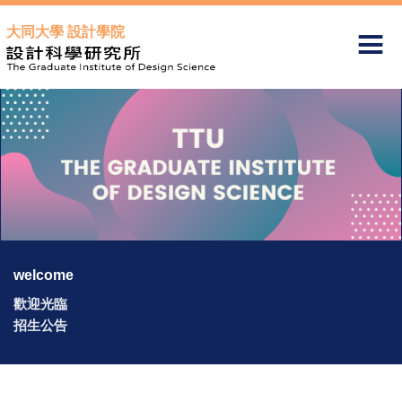
跳
大同大學 設計學院
到
主
要
內
容
區
welcome
歡迎光臨
招生公告