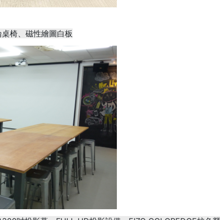
論桌椅、磁性繪圖白板