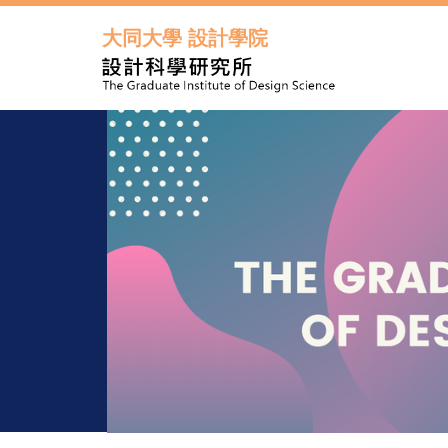
跳
到
大同大學 設計學院
主
要
內
容
區