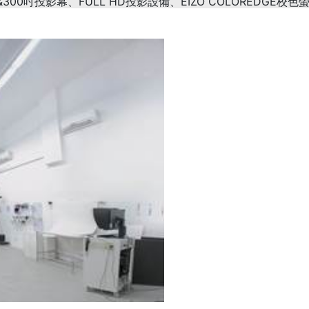
300吋投影幕、FULL HD投影設備、EIZO COLOREDGE校色