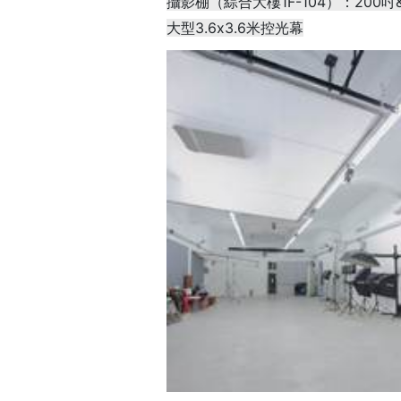
攝影棚（綜合大樓1F-104）：200吋&
大型3.6x3.6米控光幕