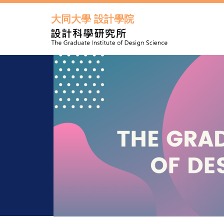
跳
到
大同大學 設計學院
主
要
內
容
區