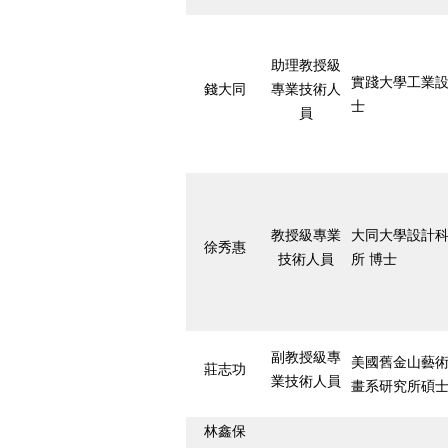
助理教授級
實踐大學工業設
錢大同
專業技術人
士
員
教授級專業
大同大學設計
徐秀惠
技術人員
所 博士
副教授級專
美國舊金山藝
莊志功
業技術人員
畫系研究所碩
林鑫保