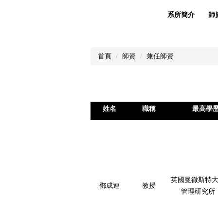
系所簡介
師
首頁
師資
兼任師資
姓名
職稱
最高學
英國曼徹斯特大
鄧成連
教授
管理研究所