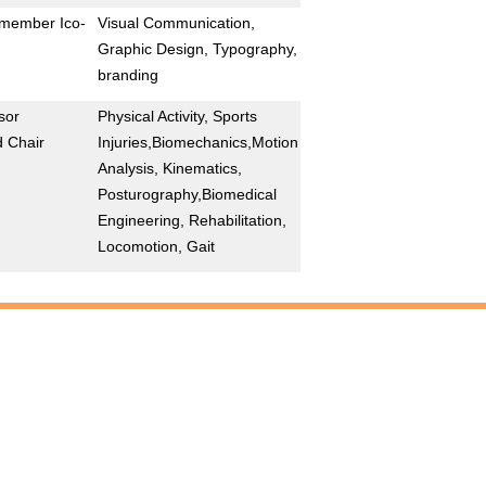
d member Ico-
Visual Communication,
Graphic Design, Typography,
branding
sor
Physical Activity, Sports
d Chair
Injuries,Biomechanics,Motion
Analysis, Kinematics,
Posturography,Biomedical
Engineering, Rehabilitation,
Locomotion, Gait