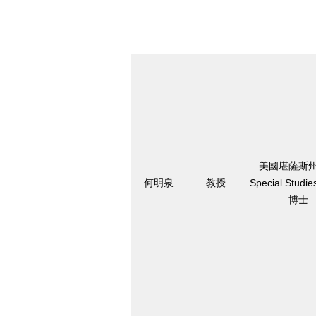
美國堪薩斯
何明泉
教授
Special Stud
博士