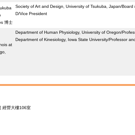
Society of Art and Design, University of Tsukuba, Japan/Boar
sukuba
D/Vice President
e
ces 博士
Department of Human Physiology, University of Oregon/Profes
Department of Kinesiology, Iowa State University/Professor an
inois at
go,
 經營大樓106室