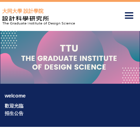
跳
大同大學 設計學院
到
主
要
內
容
區
welcome
歡迎光臨
招生公告