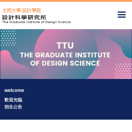
跳
大同大學 設計學院
到
主
要
內
容
區
welcome
歡迎光臨
招生公告