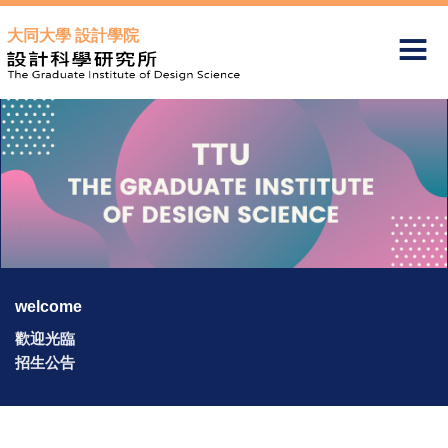
跳
大同大學 設計學院
到
主
要
內
容
區
welcome
歡迎光臨
招生公告