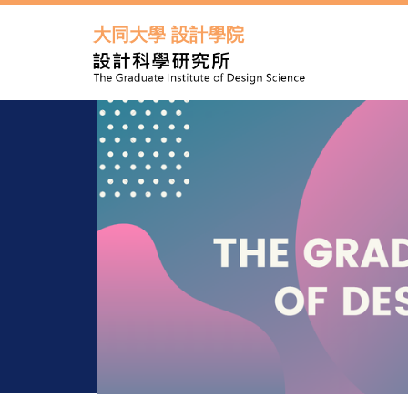
跳
到
大同大學 設計學院
主
要
內
容
區