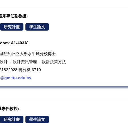
/工設系專任副教授)
研究計畫
學生論文
m: A1-403A]
歷：美國紐約州立大學水牛城分校博士
動設計 、設計資訊管理 、設計決策方法
1822928 轉分機 6710
n@gm.ttu.edu.tw
設系專任教授)
研究計畫
學生論文