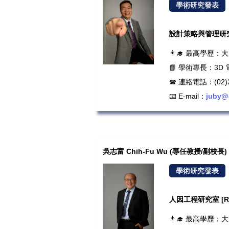
學術研究發表
設計策略與管理研究室 
👨‍🎓 最高學歷
📘 學術專長：3
☎ 連絡電話：(02)2
📧 E-mail：
juby@
吳志富 Chih-Fu Wu (專任教授/副校長)
學術研究發表
人因工程研究室 [Roo
👨‍🎓 最高學