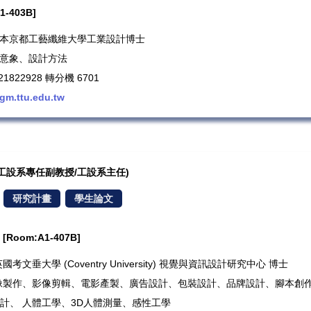
-403B]
歷：日本京都工藝纖維大學工業設計博士
計意象、設計方法
1822928 轉分機 6701
gm.ttu.edu.tw
教授/工設系專任副教授/工設系主任)
研究計畫
學生論文
oom:A1-407B]
英國考文垂大學 (Coventry University) 視覺與資訊設計研究中心 博士
影像製作、影像剪輯、電影產製、廣告設計、包裝設計、品牌設計、腳本創作
計、 人體工學、3D人體測量、感性工學