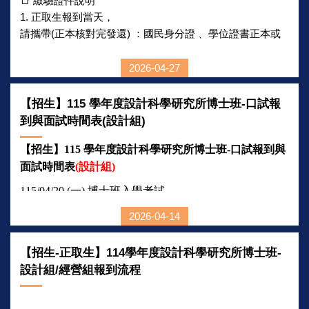
📑 繳驗證件說明
1. 正取生報到當天，
請攜帶(正本核對完發還) ：國民身分證 、學位證書正本或
符合同等學力報考資格之證明文件正本。
請繳交 ：學位證書影本一份 (影本須加蓋與正本相符章)。
2026-04-27
2. 應屆畢業生尚未取得學位...
【招生】115 學年度設計科學研究所博士班-口試報
到與面試時間表(設計組)
【招生】115 學年度設計科學研究所博士班-口試報到與
面試時間表
(
設計組)
115/04/20 (
一) 博士班入學考試
★
請各位考生報到後，回到休息室(
306
教室
)等待工作人
2026-04-14
員叫號
★
【招生-正取生】114學年度設計科學研究所博士班-
設計組/經營組報到流程