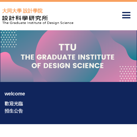
跳
大同大學 設計學院
到
主
要
內
容
區
welcome
歡迎光臨
招生公告