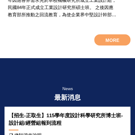
年因應各界需求先於本校機械研究所成立工業設計組，
民國84年正式成立工業設計研究所碩士班。 之後因應
教育部所推動之回流教育，為使企業界中堅設計幹部在
設計實務與理論能更加結合與創新，更於民國88、90年
分別成立碩士在職進修專班及碩士在職進修學分班，
提供 在職社會人士終身學習教育機會。
MORE
近年我國面臨大陸及其他國家激烈的產業競爭，如
何提升產業，培養高級設計人才讓設計與國外接軌以達
到產業升級、根留台灣，為目前政府已規劃之目標及努
力方向。 而有關設計技術的研發整合、設計資訊的蒐
．
集與應用， 乃至有效的設計管理為落實上述目標的重
要條件。不過，具備這些專長的博士級高階研發人才卻
News
明顯呈現不足狀況 。 為了配合國家產業政策，並建立
最新消息
完整之設計教育研究體系，以帶動碩士班學生繼續積極
參與研究，及增加工業設計 及其他相關研究所畢業生
【招生-正取生】115學年度設計科學研究所博士班-
進修之管道，本校因此於民國94年成立設計科學研究所
設計組/經營組報到流程
博士班已積極培養優秀高級設計研究開發人才，民國99
年並再分設為設計組及經營組。