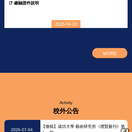
📑
繳驗證件說明
1.
正取生報到當天，
請攜帶(正本核對完發還) ：
國民身分證
、
學位證書正
2025-04-29
本
或符合同等學力報考資格之證明文件正本。
請繳交 ：
學位證書
影本一份 (影本須加蓋與正本相符
章)。
2.
應屆畢業生...
．
．
Activity
校外公告
【徵稿】成功大學 藝術研究所《禮賢藝刊》第
2026-07-04