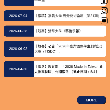
十一期
2026-07-04
【徵稿】嘉義大學 視覺藝術論壇（第21期）
2026-06-28
【競賽】清華大學《藝術學報》
【競賽】公告「2026年臺灣國際學生創意設計
2026-06-02
大賽（TISDC）」
★
注 意 事 項 :
(
經營組請參閱事業與...
【徵選】教育部 - 「2026 Made In Taiwan 新
2026-04-30
人推薦特區」公開徵選 【截止日期：5/4】
．